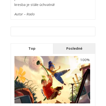
kresba je stále úchvatná!
Autor – Ra
do
Top
Posledné
100%