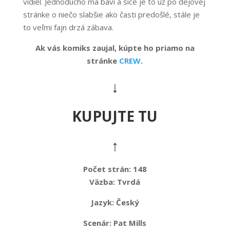
vidiel. Jednoducho ma baví a síce je to už po dejovej
stránke o niečo slabšie ako časti predošlé, stále je
to veľmi fajn drzá zábava.
Ak vás komiks zaujal, kúpte ho priamo na
stránke
CREW
.
↓
KUPUJTE TU
↑
Počet strán: 148
Väzba:
Tvrdá
Jazyk:
Český
Scenár: Pat Mills