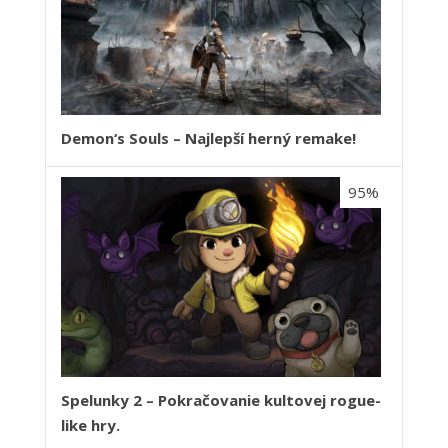
Demon‘s Souls – Najlepší herný remake!
95%
Spelunky 2 – Pokračovanie kultovej rogue-
like hry.