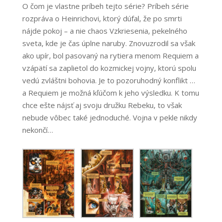
O čom je vlastne príbeh tejto série? Príbeh série
rozpráva o
Heinrichovi, ktorý dúfal, že po smrti
nájde pokoj – a nie chaos Vzkriesenia, pekelného
sveta, kde je čas úplne naruby. Znovuzrodil sa však
ako upír, bol pasovaný na rytiera menom Requiem a
vzápätí sa zaplietol do kozmickej vojny, ktorú spolu
vedú zvláštni bohovia. Je to pozoruhodný konflikt …
a Requiem je možná kľúčom k jeho výsledku. K tomu
chce ešte nájsť aj svoju družku Rebeku, to však
nebude vôbec také jednoduché. Vojna v pekle nikdy
nekončí…