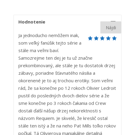
5
Hodnotenie
Ja jednoducho nemôžem inak,
som veľký fanúšik tejto série a
stále ma veľmi baví.
Samozrejme ten dej je tu už značne
prekombinovaný, ale stále je tu dostatok drzej
zábavy, poriadne šťavnatého násilia a
okorenené je to aj trochou erotiky. Som veľmi
rád, že sa konečne po 12 rokoch Olivier Ledroit
pustil do posledných dvoch dielov série a že
sme konečne po 3 rokoch čakania od Crew
dostali ďalší nášup drzej nekorektnosti s
názvom Requiem. Je skvelé, že kreslič ostal
stále ten istý a že na neho Pat Mills toľko rokov
počkal. Tá Olivierova maniakálne detailná