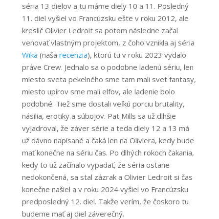
séria 13 dielov a tu máme diely 10 a 11. Posledný
11. diel vyšiel vo Francúzsku ešte v roku 2012, ale
kreslič Olivier Ledroit sa potom následne začal
venovať vlastným projektom, z čoho vznikla aj séria
Wika
(naša
recenzia
), ktorú tu v roku 2023 vydalo
práve Crew. Jednalo sa o podobne ladenú sériu, len
miesto sveta pekelného sme tam mali svet fantasy,
miesto upírov sme mali elfov, ale ladenie bolo
podobné. Tiež sme dostali veľkú porciu brutality,
násilia, erotiky a súbojov. Pat Mills sa už dlhšie
vyjadroval, že záver série a teda diely 12 a 13 má
už dávno napísané a čaká len na Oliviera, kedy bude
mať konečne na sériu čas. Po dlhých rokoch čakania,
kedy to už začínalo vypadať, že séria ostane
nedokončená, sa stal zázrak a Olivier Ledroit si čas
konečne našiel a v roku 2024 vyšiel vo Francúzsku
predposledný 12. diel. Takže verím, že čoskoro tu
budeme mať aj diel záverečný.