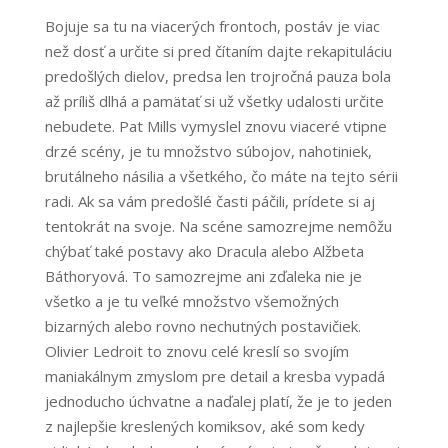
Bojuje sa tu na viacerých frontoch, postáv je viac
než dosť a určite si pred čítaním dajte rekapituláciu
predošlých dielov, predsa len trojročná pauza bola
až príliš dlhá a pamätať si už všetky udalosti určite
nebudete. Pat Mills vymyslel znovu viaceré vtipne
drzé scény, je tu množstvo súbojov, nahotiniek,
brutálneho násilia a všetkého, čo máte na tejto sérii
radi. Ak sa vám predošlé časti páčili, prídete si aj
tentokrát na svoje. Na scéne samozrejme nemôžu
chýbať také postavy ako Dracula alebo Alžbeta
Báthoryová. To samozrejme ani zďaleka nie je
všetko a je tu veľké množstvo všemožných
bizarných alebo rovno nechutných postavičiek.
Olivier Ledroit to znovu celé kreslí so svojím
maniakálnym zmyslom pre detail a kresba vypadá
jednoducho úchvatne a naďalej platí, že je to jeden
z najlepšie kreslených komiksov, aké som kedy