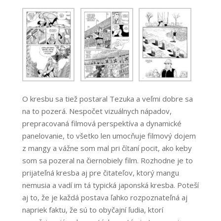
O kresbu sa tiež postaral Tezuka a veľmi dobre sa
na to pozerá. Nespočet vizuálnych nápadov,
prepracovaná filmová perspektíva a dynamické
panelovanie, to všetko len umocňuje filmový dojem
z mangy a vážne som mal pri čítaní pocit, ako keby
som sa pozeral na čiernobiely film. Rozhodne je to
prijateľná kresba aj pre čitateľov, ktorý mangu
nemusia a vadí im tá typická japonská kresba. Poteší
aj to, že je každá postava ľahko rozpoznateľná aj
napriek faktu, že sú to obyčajní ľudia, ktorí