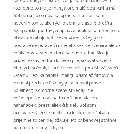
sveta v daných rokoch. Dej je naozaj napínavý a
rozhodne to nie je manga pre malé deti. Kniha má
656 strán, ale čítala sa úplne sama a ani sám
neverím tomu, ako rýchlo som ju vlastne prečítal.
Sympatické postavy, napínavé udalosti a aj keď je to
občas obsahuje veľa rozhovorov, vždy je to
dostatočne pútavé či už vďaka kvalite scenára alebo
vďaka postavám, o ktoré sa budete báť. Síce je
príbeh vážny, autor do neho prepašoval viacero
vtipných scénok, ktoré prekvapili a potešili zároveň.
Osamu Tezuka napísal mangu priam až filmovo a
viem si predstaviť, že by ju sfilmoval práve
Spielberg. Komorné scény striedajú tie
veľkolepejšie a tak sa tu dočkáme viacero
naháňačiek, prestreliek či bitiek. Bol som
prekvapený, že je tu viac akcie ako som čakal a
príjemne to ten dej oživuje. Po príbehovej stránke
nemá táto manga chybu.