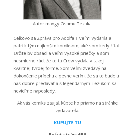
Autor mangy Osamu Tezuka
Celkovo sa Zpráva pro Adolfa 1 veľmi vydarila a
patrí k tým najlepším komiksom, aké som kedy čítal.
Určite by obsadila veľmi vysoké priečky a som
nesmierne rád, že to tu Crew vydala v takej
kvalitnej tvrdej forme. Som veľmi zvedavý na
dokončenie príbehu a pevne verím, že sa to bude u
nás dobre predávať a s legendárnym Tezukom sa
nevidíme naposledy.
Ak vás komiks zaujal, kúpte ho priamo na stránke
vydavateľa.
KUPUJTE TU
Počet strán: 656