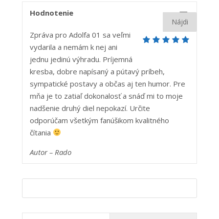
5
Hodnotenie
Zpráva pro Adolfa 01 sa veľmi
vydarila a nemám k nej ani
jednu jedinú výhradu. Príjemná
kresba, dobre napísaný a pútavý príbeh,
sympatické postavy a občas aj ten humor. Pre
mňa je to zatiaľ dokonalosť a snáď mi to moje
nadšenie druhý diel nepokazí. Určite
odporúčam všetkým fanúšikom kvalitného
čítania
Autor – Ra
do