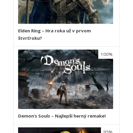
Elden Ring – Hra roka už v prvom
štvrťroku?
100%
Demon‘s Souls – Najlepší herný remake!
95%