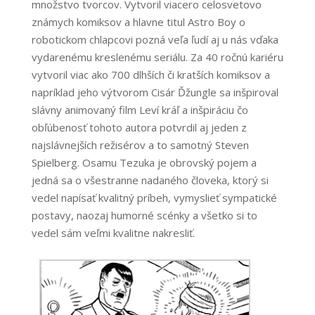
množstvo tvorcov. Vytvoril viacero celosvetovo
známych komiksov a hlavne titul Astro Boy o
robotickom chlapcovi pozná veľa ľudí aj u nás vďaka
vydarenému kreslenému seriálu. Za 40 ročnú kariéru
vytvoril viac ako 700 dlhších či kratších komiksov a
napríklad jeho výtvorom Cisár Ďžungle sa inšpiroval
slávny animovaný film Leví kráľ a inšpiráciu čo
obľúbenosť tohoto autora potvrdil aj jeden z
najslávnejších režisérov a to samotný Steven
Spielberg. Osamu Tezuka je obrovský pojem a
jedná sa o všestranne nadaného človeka, ktorý si
vedel napísať kvalitný príbeh, vymyslieť sympatické
postavy, naozaj humorné scénky a všetko si to
vedel sám veľmi kvalitne nakresliť.