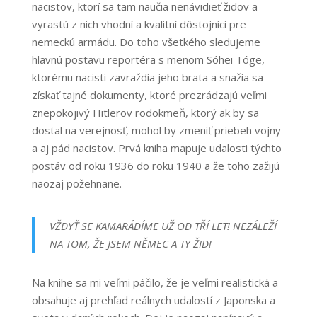
nacistov, ktorí sa tam naučia nenávidieť židov a
vyrastú z nich vhodní a kvalitní dôstojníci pre
nemeckú armádu. Do toho všetkého sledujeme
hlavnú postavu reportéra s menom Sóhei Tóge,
ktorému nacisti zavraždia jeho brata a snažia sa
získať tajné dokumenty, ktoré prezrádzajú veľmi
znepokojivý Hitlerov rodokmeň, ktorý ak by sa
dostal na verejnosť, mohol by zmeniť priebeh vojny
a aj pád nacistov. Prvá kniha mapuje udalosti týchto
postáv od roku 1936 do roku 1940 a že toho zažijú
naozaj požehnane.
VŽDYŤ SE KAMARÁDÍME UŽ OD TŘÍ LET! NEZÁLEŽÍ
NA TOM, ŽE JSEM NĚMEC A TY ŽID!
Na knihe sa mi veľmi páčilo, že je veľmi realistická a
obsahuje aj prehľad reálnych udalostí z Japonska a