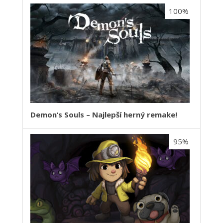
100%
Demon‘s Souls – Najlepší herný remake!
95%