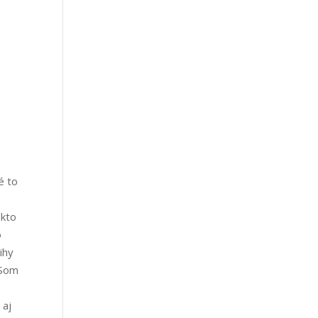
é to
 kto
o
ihy
 Som
 aj