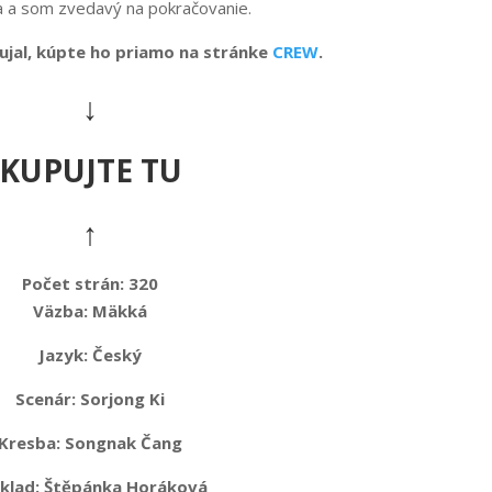
ka a som zvedavý na pokračovanie.
ujal, kúpte ho priamo na stránke
CREW
.
↓
KUPUJTE TU
↑
Počet strán: 320
Väzba:
Mäkká
Jazyk:
Český
Scenár: Sorjong Ki
Kresba: Songnak Čang
klad: Štěpánka Horáková