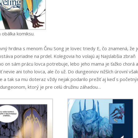
á obálka komiksu.
avný hrdina s menom Činu Song je lovec triedy E, čo znamená, že j
ostáva poriadne na prdel. Kolegovia ho volajú aj Najslabšia zbraň
 no on sám prácu lovca potrebuje, lebo jeho mama je ťažko chorá a
iť nevie ani toho lovca, ale čo už. Do dungeonov nižších úrovní vša
ne a tak sa mu doteraz vždy nejak podarilo prežiť aj keď s početný
m dungeonom, ktorý je pre celú družinu záhadou…