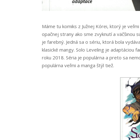
Máme tu komiks z Južnej Kórei, ktorý je veľm
opačnej strany ako sme zvyknutí a väčšinou sú
je farebný. Jedná sa o sériu, ktorá bola vydáv
klasické mangy. Solo Leveling je adaptáciou 
roku 2018. Séria je populárna a preto sa nemo
populárna veľmi a manga štýl tiež.