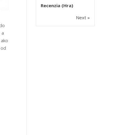
Recenzia (Hra)
Next »
 do
 a
e ako
 od