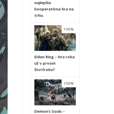
najlepšia
kooperatívna hra na
trhu.
100%
Elden Ring – Hra roka
už v prvom
štvrťroku?
100%
Demon‘s Souls –