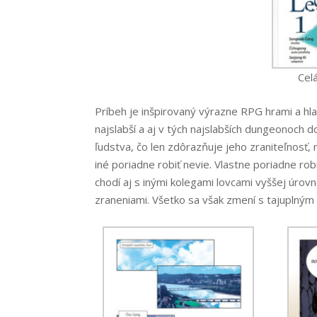
Cel
Príbeh je inšpirovaný výrazne RPG hrami a hl
najslabší a aj v tých najslabších dungeonoch d
ľudstva, čo len zdôrazňuje jeho zraniteľnosť,
iné poriadne robiť nevie. Vlastne poriadne rob
chodí aj s inými kolegami lovcami vyššej úrov
zraneniami. Všetko sa však zmení s tajuplný