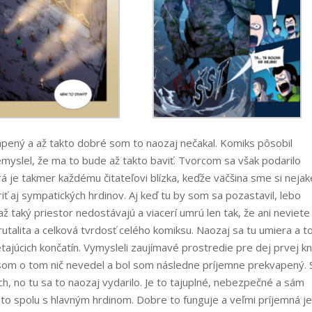
pený a až takto dobré som to naozaj nečakal. Komiks pôsobil
myslel, že ma to bude až takto baviť. Tvorcom sa však podarilo
á je takmer každému čitateľovi blízka, keďže väčšina sme si nejak
riť aj sympatických hrdinov. Aj keď tu by som sa pozastavil, lebo
až taký priestor nedostávajú a viacerí umrú len tak, že ani neviete
brutalita a celková tvrdosť celého komiksu. Naozaj sa tu umiera a t
ietajúcich končatín. Vymysleli zaujímavé prostredie pre dej prvej kn
 som o tom nič nevedel a bol som následne príjemne prekvapený.
, no tu sa to naozaj vydarilo. Je to tajuplné, nebezpečné a sám
je to spolu s hlavným hrdinom. Dobre to funguje a veľmi príjemná je