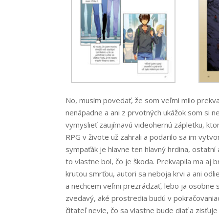
No, musím povedať, že som veľmi milo prekva
nenápadne a ani z prvotných ukážok som si ne
vymyslieť zaujímavú videohernú zápletku, ktor
RPG v živote už zahrali a podarilo sa im vytvo
sympaťák je hlavne ten hlavný hrdina, ostatní 
to vlastne bol, čo je škoda. Prekvapila ma aj 
krutou smrťou, autori sa neboja krvi a ani odl
a nechcem veľmi prezrádzať, lebo ja osobne
zvedavý, aké prostredia budú v pokračovaniach
čitateľ nevie, čo sa vlastne bude diať a zisťu