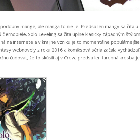
i podobný mange, ale manga to nie je. Predsa len mangy sa čítajú
 čiernobiele. Solo Leveling sa číta úplne klasicky západným štýlom
aná na internete a v krajine vzniku je to momentálne populárnejši
fantasy webnovely z roku 2016 a komiksová séria začala vychádzať
žno čudovať, že to skúsili aj v Crew, predsa len farebná kresba je