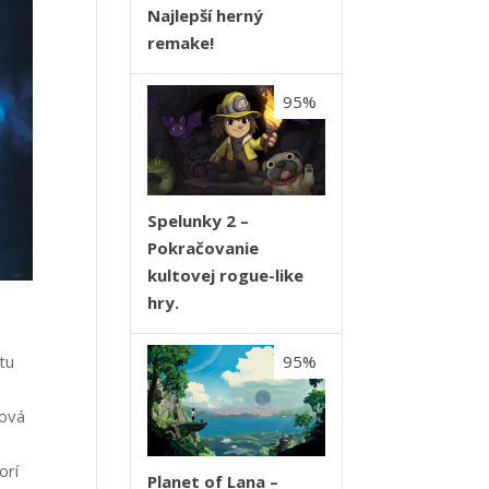
Najlepší herný
remake!
95%
Spelunky 2 –
Pokračovanie
kultovej rogue-like
hry.
tu
95%
sová
orí
Planet of Lana –