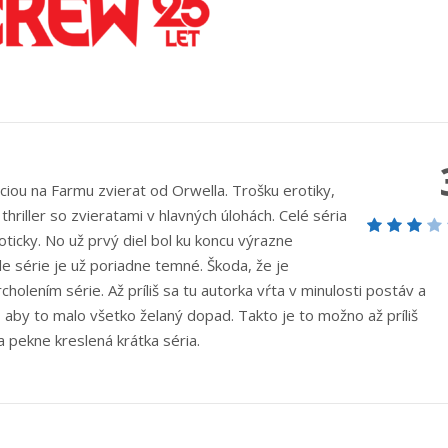
ciou na Farmu zvierat od Orwella. Trošku erotiky,
hriller so zvieratami v hlavných úlohách. Celé séria
oticky. No už prvý diel bol ku koncu výrazne
nále série je už poriadne temné. Škoda, že je
olením série. Až príliš sa tu autorka vŕta v minulosti postáv a
 aby to malo všetko želaný dopad. Takto je to možno až príliš
 pekne kreslená krátka séria.