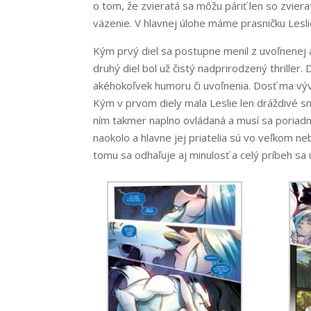
o tom, že zvieratá sa môžu páriť len so zviera
väzenie. V hlavnej úlohe máme prasničku Lesli
Kým prvý diel sa postupne menil z uvoľnenej a
druhý diel bol už čistý nadprirodzený thriller. 
akéhokoľvek humoru či uvoľnenia. Dosť ma vývo
Kým v prvom diely mala Leslie len dráždivé sn
ním takmer naplno ovládaná a musí sa poriadne 
naokolo a hlavne jej priatelia sú vo veľkom ne
tomu sa odhaľuje aj minulosť a celý príbeh sa 