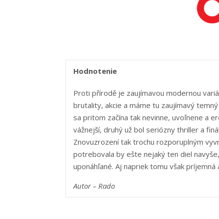
Hodnotenie
Proti přírodě je zaujímavou modernou variá
brutality, akcie a máme tu zaujímavý temný t
sa pritom začína tak nevinne, uvoľnene a er
vážnejší, druhý už bol seriózny thriller a fi
Znovuzrození tak trochu rozporuplným vyvrch
potrebovala by ešte nejaký ten diel navyše,
uponáhľané. Aj napriek tomu však príjemná a
Autor – Ra
do