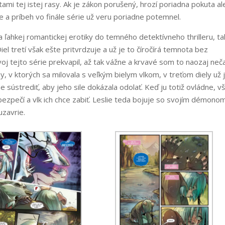
tami tej istej rasy. Ak je zákon porušený, hrozí poriadna pokuta a
e a príbeh vo finále série už veru poriadne potemnel.
 ľahkej romantickej erotiky do temného detektívneho thrilleru, ta
Diel tretí však ešte pritvrdzuje a už je to číročírá temnota bez
j tejto série prekvapil, až tak vážne a krvavé som to naozaj neča
y, v ktorých sa milovala s veľkým bielym vlkom, v treťom diely už 
sústrediť, aby jeho sile dokázala odolať. Keď ju totiž ovládne, vš
bezpečí a vlk ich chce zabiť. Leslie teda bojuje so svojím démonom
uzavrie.