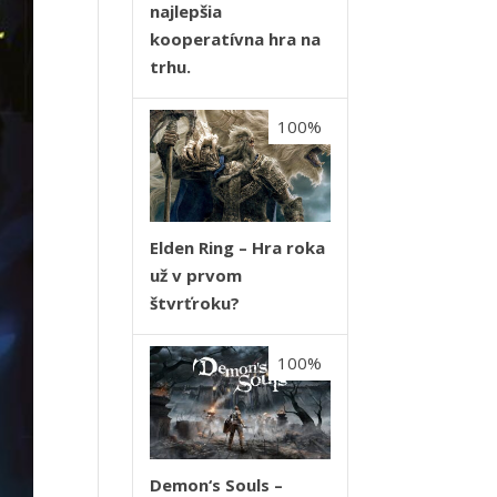
najlepšia
kooperatívna hra na
trhu.
100%
Elden Ring – Hra roka
už v prvom
štvrťroku?
100%
Demon‘s Souls –