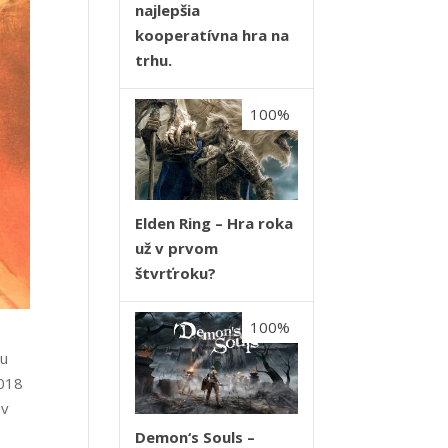
najlepšia
kooperatívna hra na
trhu.
100%
Elden Ring – Hra roka
už v prvom
štvrťroku?
100%
tu
2018
ov
Demon‘s Souls –