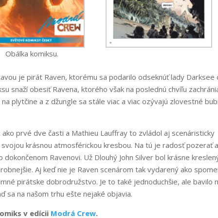
Obálka komiksu.
tavou je pirát Raven, ktorému sa podarilo odseknúť lady Darksee
iksu snaží obesiť Ravena, ktorého však na poslednú chvíľu zachráni
 na plytčine a z džungle sa stále viac a viac ozývajú zlovestné bu
ac ako prvé dve časti a Mathieu Lauffray to zvládol aj scenáristicky
svojou krásnou atmosférickou kresbou. Na tú je radosť pozerať 
o dokončenom Ravenovi. Už Dlouhý John Silver bol krásne kreslen
robnejšie. Aj keď nie je Raven scenárom tak vydarený ako spom
jemné pirátske dobrodružstvo. Je to také jednoduchšie, ale bavilo
áď sa na našom trhu ešte nejaké objavia.
komiks v edícii
Modrá Crew
.