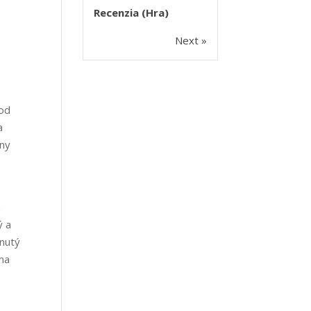
Recenzia (Hra)
Next »
 od
a
bny
a
ý a
enutý
 ma