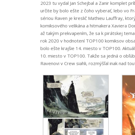
2023 tu vydal Jan Schejbal a Zanir komplet pr
určite by bolo ešte z čoho vyberať, lebo vo Fr
sériou Raven je kreslič Mathieu Lauffray, kto
komiksového velikána a hitmakera Xaviera Dor
až takým prekvapením, že sa k pirátskej tematike
rok 2020 v hodnotení TOP100 komiksov obsadi
bolo ešte krajšie 14. miesto v TOP100. Aktuál
10. miesto v TOP100. Takže sa jedná o obľúb
Ravenovi v Crew siahli, rozmýšľal inak nad tou