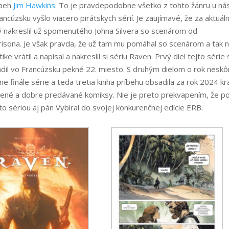
íbeh
Jim Hawkins
. To je pravdepodobne všetko z tohto žánru u ná
ancúzsku vyšlo viacero pirátskych sérií. Je zaujímavé, že za aktuál
rý nakreslil už spomenutého Johna Silvera so scenárom od
isona. Je však pravda, že už tam mu pomáhal so scenárom a tak n
 vrátil a napísal a nakreslil si sériu Raven. Prvý diel tejto série 
l vo Francúzsku pekné 22. miesto. S druhým dielom o rok neskô
ne finále série a teda tretia kniha príbehu obsadila za rok 2024 k
ené a dobre predávané komiksy. Nie je preto prekvapením, že p
to sériou aj pán Vybíral do svojej konkurenčnej edície ERB.