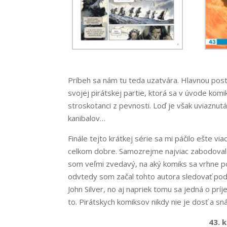
Príbeh sa nám tu teda uzatvára. Hlavnou pos
svojej pirátskej partie, ktorá sa v úvode kom
stroskotanci z pevnosti. Loď je však uviaznutá
kanibalov…
Finále tejto krátkej série sa mi páčilo ešte vi
celkom dobre. Samozrejme najviac zabodoval 
som veľmi zvedavý, na aký komiks sa vrhne p
odvtedy som začal tohto autora sledovať pod
John Silver, no aj napriek tomu sa jedná o prí
to. Pirátskych komiksov nikdy nie je dosť a sn
43. 