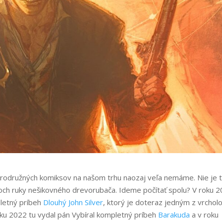
brodružných komiksov na našom trhu naozaj veľa nemáme. Nie je 
stoch ruky nešikovného drevorubača. Ideme počítať spolu? V roku 
pletný príbeh
Dlouhý John Silver
, ktorý je doteraz jedným z vrchol
roku 2022 tu vydal pán Vybíral kompletný príbeh
Barakuda
a v roku