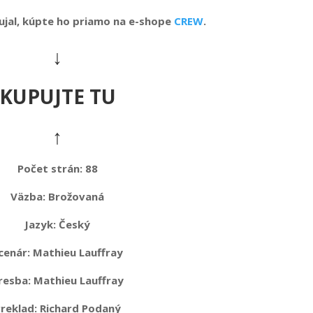
ujal, kúpte ho priamo na e-shope
CREW
.
↓
KUPUJTE TU
↑
Počet strán: 88
Väzba:
Brožovaná
Jazyk:
Český
cenár: Mathieu Lauffray
resba: Mathieu Lauffray
reklad: Richard Podaný