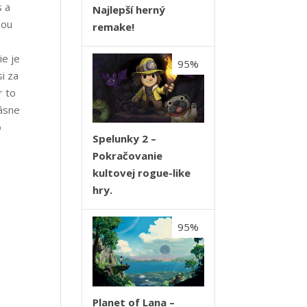
s a
Najlepší herný
nou
remake!
ie je
95%
si za
r to
rásne
o
Spelunky 2 –
Pokračovanie
kultovej rogue-like
hry.
95%
Planet of Lana –