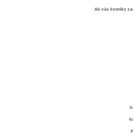
Ak vás komiks za
S
K
P