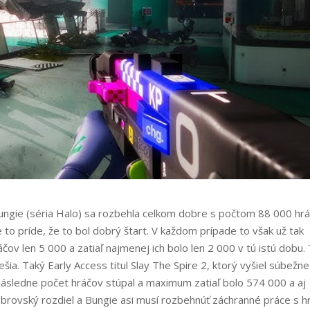
ungie (séria Halo) sa rozbehla celkom dobre s počtom 88 000 hrá
to príde, že to bol dobrý štart. V každom prípade to však už tak
ov len 5 000 a zatiaľ najmenej ich bolo len 2 000 v tú istú dobu.
ešia. Taký Early Access titul Slay The Spire 2, ktorý vyšiel súbežne
ásledne počet hráčov stúpal a maximum zatiaľ bolo 574 000 a aj
brovský rozdiel a Bungie asi musí rozbehnúť záchranné práce s h