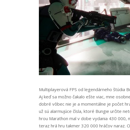
Multiplayerová FPS od legendárneho štúdia B
Aj keď sa možno čakalo ešte viac, mne osobne 
dobré vôbec nie je a momentálne je počet hráč
už sú alarmujúce čísla, ktoré Bungie určite net
hrou Marathon mal v dobe vydania 430 000, n
teraz hrá hru takmer 320 000 hráčov naraz. O