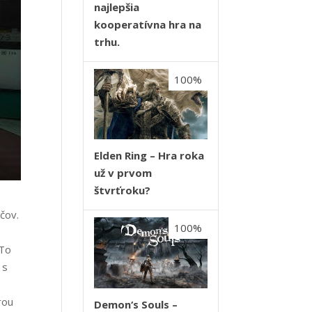
najlepšia
kooperatívna hra na
trhu.
100%
Elden Ring – Hra roka
už v prvom
štvrťroku?
čov.
100%
 To
 s
rou
Demon‘s Souls –