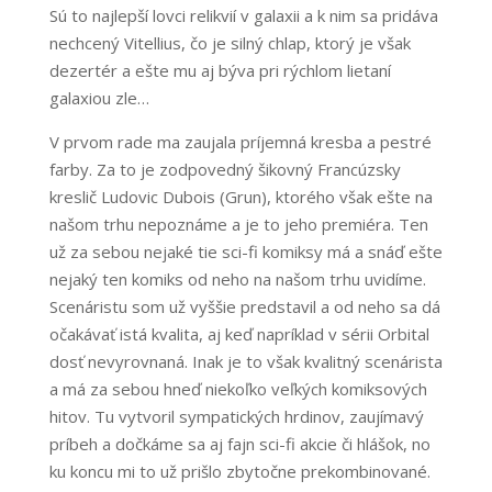
Sú to najlepší lovci relikvií v galaxii a k nim sa pridáva
nechcený Vitellius, čo je silný chlap, ktorý je však
dezertér a ešte mu aj býva pri rýchlom lietaní
galaxiou zle…
V prvom rade ma zaujala príjemná kresba a pestré
farby. Za to je zodpovedný šikovný Francúzsky
kreslič Ludovic Dubois (Grun), ktorého však ešte na
našom trhu nepoznáme a je to jeho premiéra. Ten
už za sebou nejaké tie sci-fi komiksy má a snáď ešte
nejaký ten komiks od neho na našom trhu uvidíme.
Scenáristu som už vyššie predstavil a od neho sa dá
očakávať istá kvalita, aj keď napríklad v sérii Orbital
dosť nevyrovnaná. Inak je to však kvalitný scenárista
a má za sebou hneď niekoľko veľkých komiksových
hitov. Tu vytvoril sympatických hrdinov, zaujímavý
príbeh a dočkáme sa aj fajn sci-fi akcie či hlášok, no
ku koncu mi to už prišlo zbytočne prekombinované.