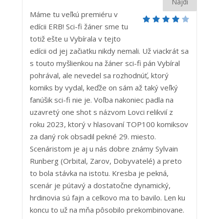
Máme tu veľkú premiéru v
edícii ERB! Sci-fi žáner sme tu
totiž ešte u Vybírala v tejto
edícii od jej začiatku nikdy nemali. Už viackrát sa
s touto myšlienkou na žáner sci-fi pán Vybíral
pohrával, ale nevedel sa rozhodnúť, ktorý
komiks by vydal, keďže on sám až taký veľký
fanúšik sci-fi nie je. Voľba nakoniec padla na
uzavretý one shot s názvom Lovci relikvií z
roku 2023, ktorý v hlasovaní TOP100 komiksov
za daný rok obsadil pekné 29. miesto.
Scenáristom je aj u nás dobre známy Sylvain
Runberg (Orbital, Zarov, Dobyvatelé) a preto
to bola stávka na istotu. Kresba je pekná,
scenár je pútavý a dostatočne dynamický,
hrdinovia sú fajn a celkovo ma to bavilo. Len ku
koncu to už na mňa pôsobilo prekombinovane.