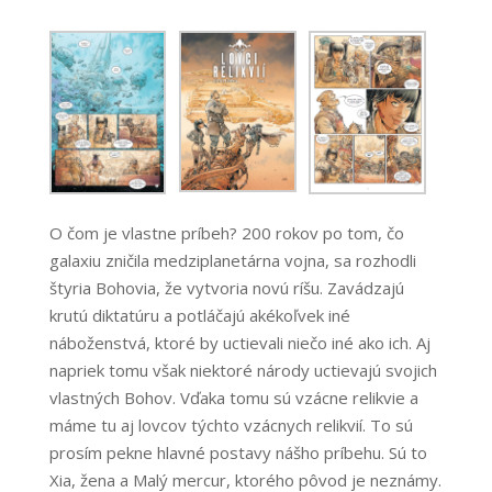
O čom je vlastne príbeh? 200 rokov po tom, čo
galaxiu zničila medziplanetárna vojna, sa rozhodli
štyria Bohovia, že vytvoria novú ríšu. Zavádzajú
krutú diktatúru a potláčajú akékoľvek iné
náboženstvá, ktoré by uctievali niečo iné ako ich. Aj
napriek tomu však niektoré národy uctievajú svojich
vlastných Bohov. Vďaka tomu sú vzácne relikvie a
máme tu aj lovcov týchto vzácnych relikvií. To sú
prosím pekne hlavné postavy nášho príbehu. Sú to
Xia, žena a Malý mercur, ktorého pôvod je neznámy.