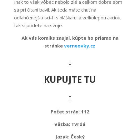
Inak to však vôbec nebolo zlé a celkom dobre som
sa pri čítaní bavil. Ak teda máte chuť na
odľahčenejšiu sci-fi s hláškami a veľkolepou akciou,
tak si prídete na svoje.
Ak vás komiks zaujal, kúpte ho priamo na
stránke
verneovky.cz
↓
KUPUJTE TU
↑
Počet strán: 112
Väzba:
Tvrdá
Jazyk:
Český