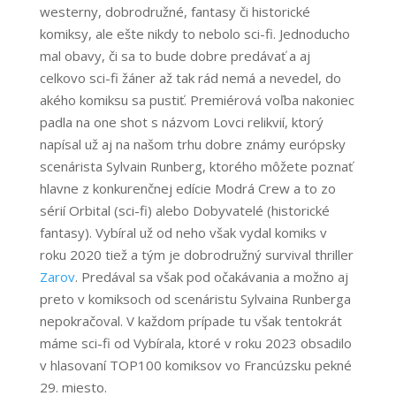
westerny, dobrodružné, fantasy či historické
komiksy, ale ešte nikdy to nebolo sci-fi. Jednoducho
mal obavy, či sa to bude dobre predávať a aj
celkovo sci-fi žáner až tak rád nemá a nevedel, do
akého komiksu sa pustiť. Premiérová voľba nakoniec
padla na one shot s názvom Lovci relikvií, ktorý
napísal už aj na našom trhu dobre známy európsky
scenárista Sylvain Runberg, ktorého môžete poznať
hlavne z konkurenčnej edície Modrá Crew a to zo
sérií Orbital (sci-fi) alebo Dobyvatelé (historické
fantasy). Vybíral už od neho však vydal komiks v
roku 2020 tiež a tým je dobrodružný survival thriller
Zarov
. Predával sa však pod očakávania a možno aj
preto v komiksoch od scenáristu Sylvaina Runberga
nepokračoval. V každom prípade tu však tentokrát
máme sci-fi od Vybírala, ktoré v roku 2023 obsadilo
v hlasovaní TOP100 komiksov vo Francúzsku pekné
29. miesto.