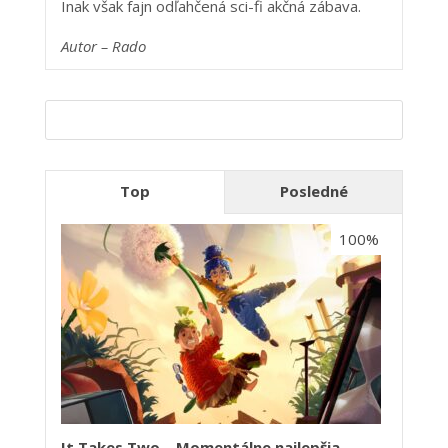
Inak však fajn odľahčená sci-fi akčná zábava.
Autor – Ra
do
Top
Posledné
100%
It Takes Two – Momentálne najlepšia