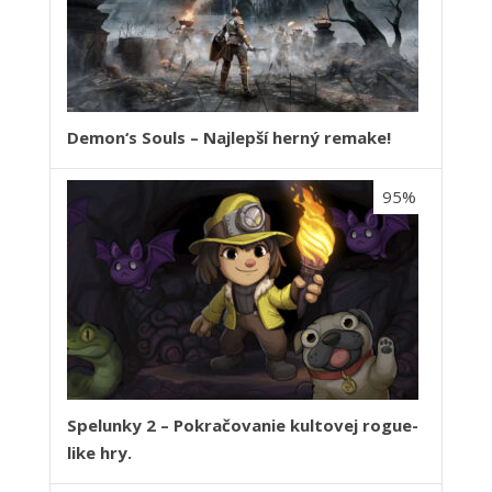
Demon‘s Souls – Najlepší herný remake!
95%
Spelunky 2 – Pokračovanie kultovej rogue-
like hry.