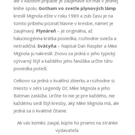
ale v každom prípade je zaujímavé ich mať v jednej
knihe spolu.
Gotham vo svetle plynových lámp
kreslil Mignola ešte v roku 1989 a zub času je na
tomto príbehu poznať hlavne v kresbe, námet je
zaujímavý.
Plynáreň
– Je originálna, až
halucinogénna krátka poviedka, rozhodne svieža a
netradičná.
Svätyňa
– Napísal Dan Raspler a Mike
Mignola ju nakreslil. Znovu sa jedná o jeho typický
výtvarný štýl a každého jeho fanúšika určite táto
poviedka poteší.
Celkovo sa jedná o kvalitnú zbierku a rozhodne si
miesto v sérii Legendy DC Mike Mignola a jeho
Batman zaslúžia. Určite to nie je pre každého, nie
každému sedí štýl kresby, aký Mike Mignola má, ale
jedná sa o kvalitné čítanie.
Ak vás komiks zaujal, kúpte ho priamo na stránke
vydavateľa.