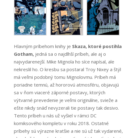
Hlavným príbehom knihy je
Skaza, ktoré postihla
Gotham,
jedná sa o najdlhší príbeh, ale aj o
najvydarenejší. Mike Mignola ho síce napísal, ale
nekreslil ho. O kresbu sa postaral Troy Nixey a štýl
má veľmi podobný tomu Mignolovmu. Príbeh má
poriadne temnú, až hororovú atmosféru, objavujú
sa v ňom viaceré záporné postavy, ktorých
výtvarné prevedenie je veľmi originálne, svieže a
ešte nikdy snáď nevyzerali tie postavy tak desivo.
Tento príbeh u nás už vyšiel v rámci DC
komiksového kompletu v roku 2018. Ostatné
príbehy sú výrazne kratšie a nie sú už tak vydarené,