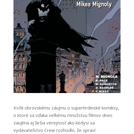
Kvôli obrovskému záujmu o superhrdinské komiksy,
o ktoré sa vďaka veľkému množstvu filmov dnes
zaujíma aj širšia verejnosť ako kedysi sa
vydavateľstvo Crew rozhodlo, že spraví