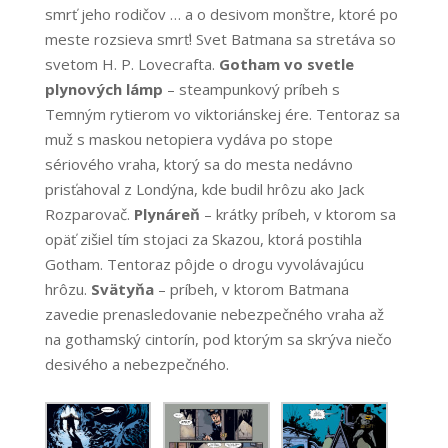
smrť jeho rodičov … a o desivom monštre, ktoré po
meste rozsieva smrť! Svet Batmana sa stretáva so
svetom H. P. Lovecrafta.
Gotham vo svetle
plynových lámp
– steampunkový príbeh s
Temným rytierom vo viktoriánskej ére. Tentoraz sa
muž s maskou netopiera vydáva po stope
sériového vraha, ktorý sa do mesta nedávno
prisťahoval z Londýna, kde budil hrôzu ako Jack
Rozparovač.
Plynáreň
– krátky príbeh, v ktorom sa
opäť zišiel tím stojaci za Skazou, ktorá postihla
Gotham. Tentoraz pôjde o drogu vyvolávajúcu
hrôzu.
Svätyňa
– príbeh, v ktorom Batmana
zavedie prenasledovanie nebezpečného vraha až
na gothamský cintorín, pod ktorým sa skrýva niečo
desivého a nebezpečného.