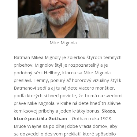
Mike Mignola
Batman Mikea Mignoly je zbierkou štyroch temných
príbehov. Mignolov štýl je rozpoznateľný a je
podobný sérii Hellboy, ktorou sa Mike Mignola
preslávil. Temný, ponurý až hororový vizuálny štýl k
Batmanovi sedí a aj tu nájdete viacero monštier,
podľa ktorých si hneď poviete, že to má na svedomí
práve Mike Mignola.
V knihe nájdete hneď tri slávne
komiksovej príbehy a jeden krátky bonus.
Skaza,
ktoré postihla Gotham
– Gotham roku 1928.
Bruce Wayne sa po dlhej dobe vracia domov, aby
sa dozvedel o desivom prekliatí, ktoré spôsobilo