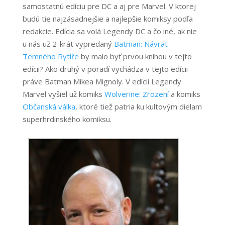
samostatnú edíciu pre DC a aj pre Marvel. V ktorej
budú tie najzásadnejšie a najlepšie komiksy podľa
redakcie. Edícia sa volá Legendy DC a čo iné, ak nie
u nás už 2-krát vypredaný
Batman: Návrat
Temného Rytíře
by malo byť prvou knihou v tejto
edícii? Ako druhý v poradí vychádza v tejto edícii
práve Batman Mikea Mignoly. V edícii Legendy
Marvel vyšiel už komiks
Wolverine: Zrození
a komiks
Občanská válka
, ktoré tiež patria ku kultovým dielam
superhrdinského komiksu.