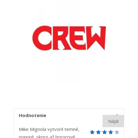
4
Hodnotenie
Mike Mignola vytvoril temné,
ponuré, skoro až hororové