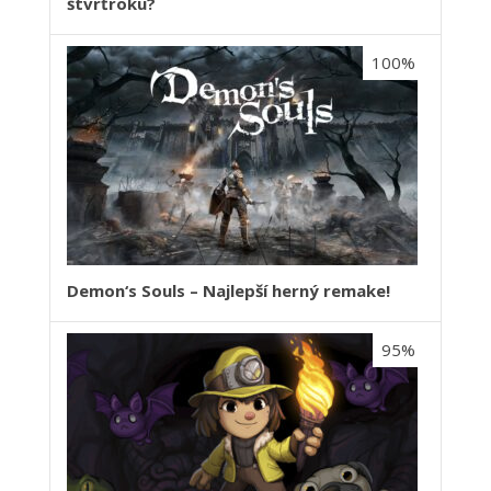
štvrťroku?
100%
Demon‘s Souls – Najlepší herný remake!
95%