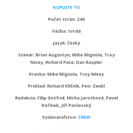
KUPUJTE TU
Počet strán: 240
Väzba:
tvrdá
Jazyk:
český
Scenár: Brian Augustyn, Mike Mignola, Troy
Nixey, Richard Pace, Dan Raspler
Kresba: Mike Mignola, Troy Nixey
Preklad: Richard Klíčník, Petr Zenkl
Redakcia: Filip Gotfrid, Mirka Jarotková, Pavel
Kořínek, Jiří Pavlovský
Vydavateľstvo:
CREW