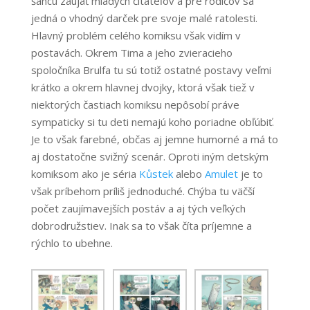
šancu zaujať mladých čitateľov a pre rodičov sa
jedná o vhodný darček pre svoje malé ratolesti.
Hlavný problém celého komiksu však vidím v
postavách. Okrem Tima a jeho zvieracieho
spoločníka Brulfa tu sú totiž ostatné postavy veľmi
krátko a okrem hlavnej dvojky, ktorá však tiež v
niektorých častiach komiksu nepôsobí práve
sympaticky si tu deti nemajú koho poriadne obľúbiť.
Je to však farebné, občas aj jemne humorné a má to
aj dostatočne svižný scenár. Oproti iným detským
komiksom ako je séria
Kůstek
alebo
Amulet
je to
však príbehom príliš jednoduché. Chýba tu väčší
počet zaujímavejších postáv a aj tých veľkých
dobrodružstiev. Inak sa to však číta príjemne a
rýchlo to ubehne.