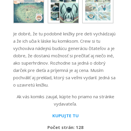
Je dobré, že tu podobné knižky pre deti vychádzajú
a že ich učia k láske ku komiksom. Crew si tu
vychováva nádejnú budúcu generáciu čitateľov a je
dobre, že dostanú možnosť si prečítať aj niečo iné,
ako superhrdinov. Rozhodne sa jedná o dobrý
darček pre dieťa a príjemná je aj cena. Musím
pochváliť aj preklad, ktorý sa veľmi vydaril. Jedná sa
o uzavretú knižku.
Ak vás komiks zaujal, kúpte ho priamo na stránke
vydavateľa.
KUPUJTE TU
Počet strán: 128