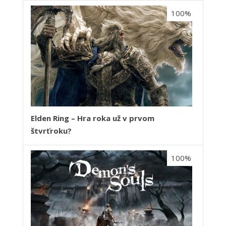
100%
Elden Ring – Hra roka už v prvom
štvrťroku?
100%