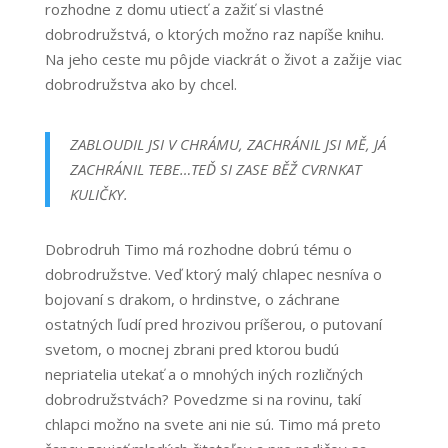
rozhodne z domu utiecť a zažiť si vlastné
dobrodružstvá, o ktorých možno raz napíše knihu.
Na jeho ceste mu pôjde viackrát o život a zažije viac
dobrodružstva ako by chcel.
ZABLOUDIL JSI V CHRÁMU, ZACHRÁNIL JSI MĚ, JÁ
ZACHRÁNIL TEBE…TEĎ SI ZASE BĚŽ CVRNKAT
KULIČKY.
Dobrodruh Timo má rozhodne dobrú tému o
dobrodružstve. Veď ktorý malý chlapec nesníva o
bojovaní s drakom, o hrdinstve, o záchrane
ostatných ľudí pred hrozivou príšerou, o putovaní
svetom, o mocnej zbrani pred ktorou budú
nepriatelia utekať a o mnohých iných rozličných
dobrodružstvách? Povedzme si na rovinu, takí
chlapci možno na svete ani nie sú. Timo má preto