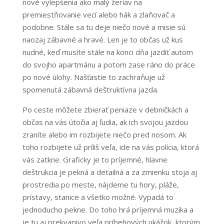
nové vylepšenia ako malý žeriav na
premiestňovanie vecí alebo hák a zlaňovač a
podobne. Stále sa tu deje niečo nové a misie sú
naozaj zábavné a hravé. Len je to občas už kus
nudné, keď musíte stále na konci dňa jazdiť autom
do svojho apartmánu a potom zase ráno do práce
po nové úlohy. Našťastie to zachraňuje už
spomenutá zábavná deštruktívna jazda.
Po ceste môžete zbierať peniaze v debničkách a
občas na vás útočia aj ľudia, ak ich svojou jazdou
zraníte alebo im rozbijete niečo pred nosom. Ak
toho rozbijete už príliš veľa, ide na vás polícia, ktorá
vás zatkne. Graficky je to príjemné, hlavne
deštrukcia je pekná a detailná a za zmienku stoja aj
prostredia po meste, nájdeme tu hory, pláže,
prístavy, stanice a všetko možné. Vypadá to
jednoducho pekne. Do toho hrá príjemná muzika a
je tu aj prekvapivo veľa príbehových ukážok, ktorým