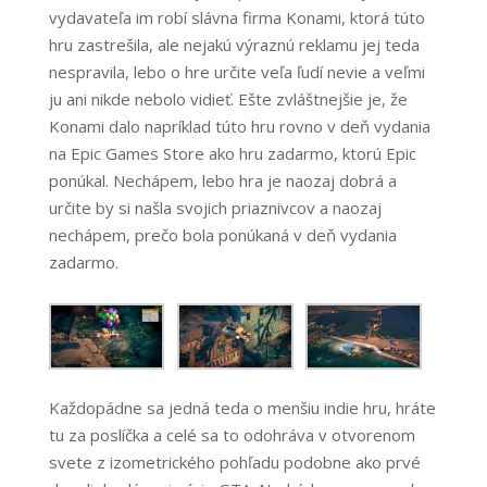
vydavateľa im robí slávna firma Konami, ktorá túto
hru zastrešila, ale nejakú výraznú reklamu jej teda
nespravila, lebo o hre určite veľa ľudí nevie a veľmi
ju ani nikde nebolo vidieť. Ešte zvláštnejšie je, že
Konami dalo napríklad túto hru rovno v deň vydania
na Epic Games Store ako hru zadarmo, ktorú Epic
ponúkal. Nechápem, lebo hra je naozaj dobrá a
určite by si našla svojich priaznivcov a naozaj
nechápem, prečo bola ponúkaná v deň vydania
zadarmo.
Každopádne sa jedná teda o menšiu indie hru, hráte
tu za poslíčka a celé sa to odohráva v otvorenom
svete z izometrického pohľadu podobne ako prvé