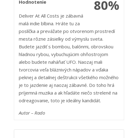
80%
Hodnotenie
Deliver At All Costs je zábavná
malá indie blbina. Hráte tu za
poslíčka a prevážate po otvorenom prostredí
mesta rôzne zásielky od výmyslu sveta.
Budete jazdiť s bombou, balónmi, obrovskou
hladnou rybou, vybuchujúcim ohňostrojom
alebo budete naháňať UFO. Naozaj mali
tvorcovia veľa bláznivých nápadov a vďaka
peknej a detailnej deštrukcii všetkého možného
je to jazdenie aj naozaj zábavné. Do toho hrá
príjemná muzika a ak hľadáte niečo strelené na
odreagovanie, toto je ideálny kandidát.
Autor – Rado