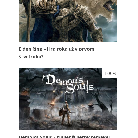
Elden Ring – Hra roka už v prvom
štvrťroku?
100%
Demon‘s Souls – Najlepší herný remake!