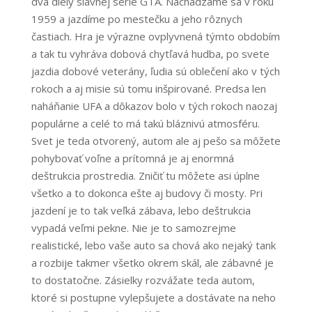
dva diely slávnej série GTA. Nachádzame sa v roku
1959 a jazdíme po mestečku a jeho rôznych
častiach. Hra je výrazne ovplyvnená týmto obdobím
a tak tu vyhráva dobová chytľavá hudba, po svete
jazdia dobové veterány, ľudia sú oblečení ako v tých
rokoch a aj misie sú tomu inšpirované. Predsa len
naháňanie UFA a dôkazov bolo v tých rokoch naozaj
populárne a celé to má takú bláznivú atmosféru.
Svet je teda otvorený, autom ale aj pešo sa môžete
pohybovať voľne a prítomná je aj enormná
deštrukcia prostredia. Zničiť tu môžete asi úplne
všetko a to dokonca ešte aj budovy či mosty. Pri
jazdení je to tak veľká zábava, lebo deštrukcia
vypadá veľmi pekne. Nie je to samozrejme
realistické, lebo vaše auto sa chová ako nejaký tank
a rozbije takmer všetko okrem skál, ale zábavné je
to dostatočne. Zásielky rozvážate teda autom,
ktoré si postupne vylepšujete a dostávate na neho