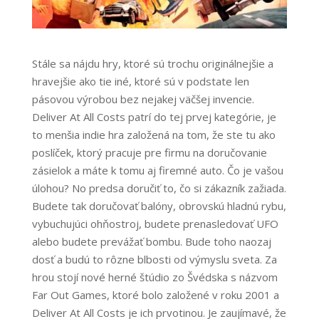
Stále sa nájdu hry, ktoré sú trochu originálnejšie a
hravejšie ako tie iné, ktoré sú v podstate len
pásovou výrobou bez nejakej väčšej invencie.
Deliver At All Costs patrí do tej prvej kategórie, je
to menšia indie hra založená na tom, že ste tu ako
poslíček, ktorý pracuje pre firmu na doručovanie
zásielok a máte k tomu aj firemné auto. Čo je vašou
úlohou? No predsa doručiť to, čo si zákazník zažiada.
Budete tak doručovať balóny, obrovskú hladnú rybu,
vybuchujúci ohňostroj, budete prenasledovať UFO
alebo budete prevážať bombu. Bude toho naozaj
dosť a budú to rôzne blbosti od výmyslu sveta. Za
hrou stojí nové herné štúdio zo Švédska s názvom
Far Out Games, ktoré bolo založené v roku 2001 a
Deliver At All Costs je ich prvotinou. Je zaujímavé, že