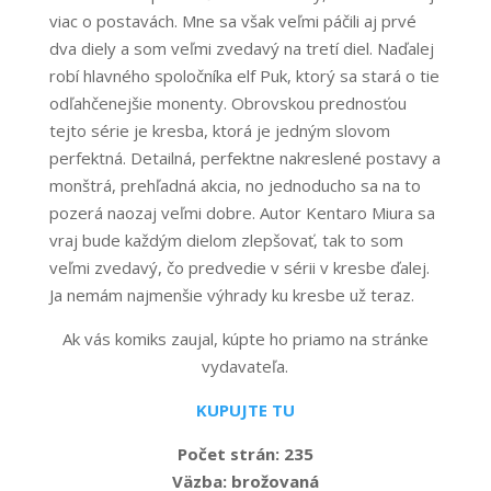
viac o postavách. Mne sa však veľmi páčili aj prvé
dva diely a som veľmi zvedavý na tretí diel. Naďalej
robí hlavného spoločníka elf Puk, ktorý sa stará o tie
odľahčenejšie monenty. Obrovskou prednosťou
tejto série je kresba, ktorá je jedným slovom
perfektná. Detailná, perfektne nakreslené postavy a
monštrá, prehľadná akcia, no jednoducho sa na to
pozerá naozaj veľmi dobre. Autor Kentaro Miura sa
vraj bude každým dielom zlepšovať, tak to som
veľmi zvedavý, čo predvedie v sérii v kresbe ďalej.
Ja nemám najmenšie výhrady ku kresbe už teraz.
Ak vás komiks zaujal, kúpte ho priamo na stránke
vydavateľa.
KUPUJTE TU
Počet strán: 235
Väzba:
brožovaná