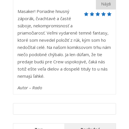
5
Masaker! Poriadne hnusný
záporák, čvachtavé a časté
súboje, nekompromisnosť a
priamočiarosť. Veľmi vydarené temné fantasy,
ktoré som nevedel položiť z rúk, kým som ho
nedočítal celé. Na našom komiksovom trhu nám
niečo podobné chýbalo. Ja len dúfam, že tie
predaje budú pre Crew uspokojivé, čaká nás
totiž ešte veľa dielov a dospelé tituly to u nás
nemajú ľahké.
Autor – Ra
do