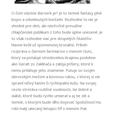
O čom vlastne Berserk je? Je to temné fantasy plné
bojov a odseknutých končatín. Rozhodne to nie je
vhodné pre deti, ale nácťročné prevažne
chlapčenské publikum z toho bude úplne unesené. Je
to však rozhodne viac pre dospelých čitateľov
hlavne kvôli už spomenutej brutalite. Príbeh
rozpráva o čiernom šermiarovi s menom Guts,
ktorý sa potuluje stredovekou krajinou podobne
ako Geralt zo Zaklínača a zabíja príšery, ktoré k
nemu priťahuje jeho znamenie. Putuje so svojím
obrovským mečom a kovovou rukou, z ktorej si vie
spraviť ničivý kanón či rýchlopalnú kušu. Na svojej
ceste stretáva rozličné osobnosti, tie dobré a
slabé, ktoré budú rýchlo umierať a aj tie zlé a
temné, s ktorými bude dlho bojovať. Spoločnosť mu
robí malý ukecaný lietajúci Elf s menom Puk.