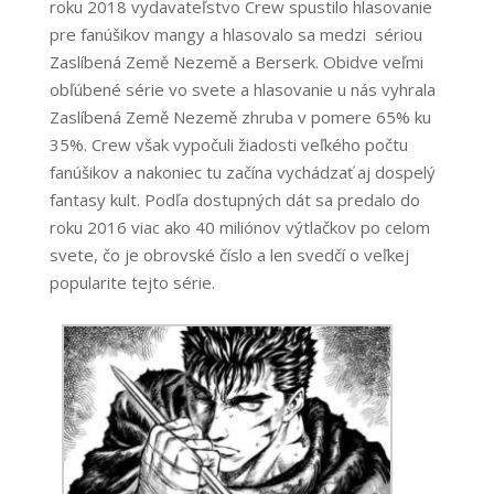
roku 2018 vydavateľstvo Crew spustilo hlasovanie
pre fanúšikov mangy a hlasovalo sa medzi sériou
Zaslíbená Země Nezemě a Berserk. Obidve veľmi
obľúbené série vo svete a hlasovanie u nás vyhrala
Zaslíbená Země Nezemě zhruba v pomere 65% ku
35%. Crew však vypočuli žiadosti veľkého počtu
fanúšikov a nakoniec tu začína vychádzať aj dospelý
fantasy kult. Podľa dostupných dát sa predalo do
roku 2016 viac ako 40 miliónov výtlačkov po celom
svete, čo je obrovské číslo a len svedčí o veľkej
popularite tejto série.