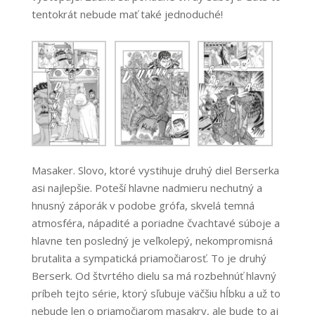
tentokrát nebude mať také jednoduché!
Masaker. Slovo, ktoré vystihuje druhý diel Berserka
asi najlepšie. Poteší hlavne nadmieru nechutný a
hnusný záporák v podobe grófa, skvelá temná
atmosféra, nápadité a poriadne čvachtavé súboje a
hlavne ten posledný je veľkolepý, nekompromisná
brutalita a sympatická priamočiarosť. To je druhý
Berserk. Od štvrtého dielu sa má rozbehnúť hlavný
príbeh tejto série, ktorý sľubuje väčšiu hĺbku a už to
nebude len o priamočiarom masakry, ale bude to aj