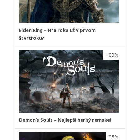
Elden Ring – Hra roka už v prvom
štvrťroku?
100%
Demon‘s Souls – Najlepší herný remake!
95%