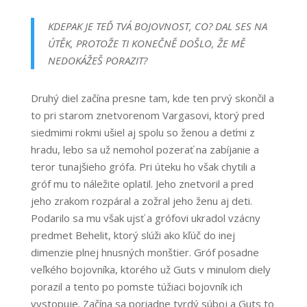
KDEPAK JE TEĎ TVÁ BOJOVNOST, CO? DAL SES NA
ÚTĚK, PROTOŽE TI KONEČNĚ DOŠLO, ŽE MĚ
NEDOKÁŽEŠ PORAZIT?
Druhý diel začína presne tam, kde ten prvý skončil a
to pri starom znetvorenom Vargasovi, ktorý pred
siedmimi rokmi ušiel aj spolu so ženou a deťmi z
hradu, lebo sa už nemohol pozerať na zabíjanie a
teror tunajšieho grófa. Pri úteku ho však chytili a
gróf mu to náležite oplatil. Jeho znetvoril a pred
jeho zrakom rozpáral a zožral jeho ženu aj deti.
Podarilo sa mu však ujsť a grófovi ukradol vzácny
predmet Behelit, ktorý slúži ako kľúč do inej
dimenzie plnej hnusných monštier. Gróf posadne
veľkého bojovníka, ktorého už Guts v minulom diely
porazil a tento po pomste túžiaci bojovník ich
vystopuje. Začína sa poriadne tvrdý súboj a Guts to