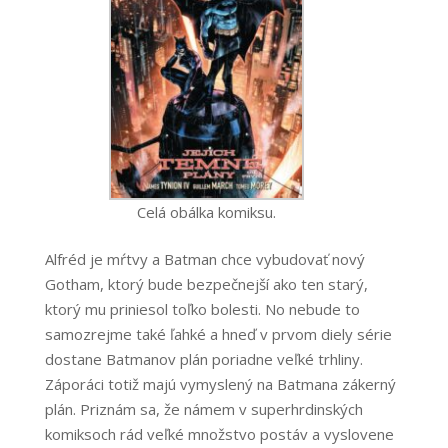
Celá obálka komiksu.
Alfréd je mŕtvy a Batman chce vybudovať nový
Gotham, ktorý bude bezpečnejší ako ten starý,
ktorý mu priniesol toľko bolesti. No nebude to
samozrejme také ľahké a hneď v prvom diely série
dostane Batmanov plán poriadne veľké trhliny.
Záporáci totiž majú vymyslený na Batmana zákerný
plán. Priznám sa, že námem v superhrdinských
komiksoch rád veľké množstvo postáv a vyslovene