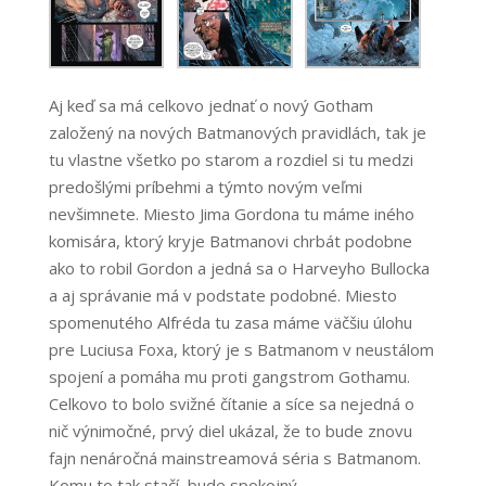
Aj keď sa má celkovo jednať o nový Gotham
založený na nových Batmanových pravidlách, tak je
tu vlastne všetko po starom a rozdiel si tu medzi
predošlými príbehmi a týmto novým veľmi
nevšimnete. Miesto Jima Gordona tu máme iného
komisára, ktorý kryje Batmanovi chrbát podobne
ako to robil Gordon a jedná sa o Harveyho Bullocka
a aj správanie má v podstate podobné. Miesto
spomenutého Alfréda tu zasa máme väčšiu úlohu
pre Luciusa Foxa, ktorý je s Batmanom v neustálom
spojení a pomáha mu proti gangstrom Gothamu.
Celkovo to bolo svižné čítanie a síce sa nejedná o
nič výnimočné, prvý diel ukázal, že to bude znovu
fajn nenáročná mainstreamová séria s Batmanom.
Komu to tak stačí, bude spokojný.