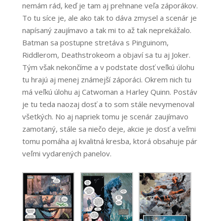
nemám rád, keď je tam aj prehnane veľa záporákov.
To tu síce je, ale ako tak to dáva zmysel a scenár je
napísaný zaujímavo a tak mi to až tak neprekážalo.
Batman sa postupne stretáva s Pinguinom,
Riddlerom, Deathstrokeom a objaví sa tu aj Joker.
Tým však nekončíme a v podstate dosť veľkú úlohu
tu hrajú aj menej známejší záporáci. Okrem nich tu
má veľkú úlohu aj Catwoman a Harley Quinn. Postáv
je tu teda naozaj dosť a to som stále nevymenoval
všetkých. No aj napriek tomu je scenár zaujímavo
zamotaný, stále sa niečo deje, akcie je dosť a veľmi
tomu pomáha aj kvalitná kresba, ktorá obsahuje pár
veľmi vydarených panelov.