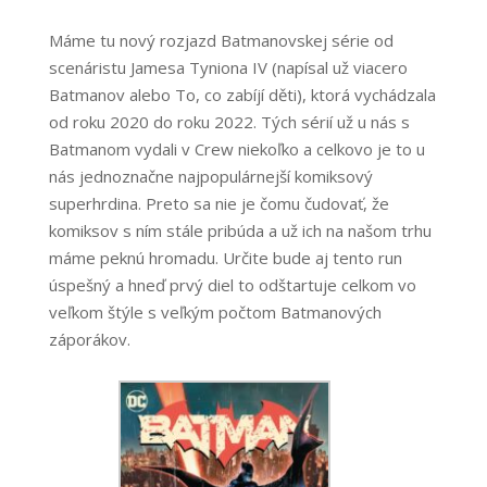
Máme tu nový rozjazd Batmanovskej série od
scenáristu Jamesa Tyniona IV (napísal už viacero
Batmanov alebo
To, co zabíjí děti), ktorá vychádzala
od roku 2020 do roku 2022. Tých sérií už u nás s
Batmanom vydali v Crew niekoľko a celkovo je to u
nás jednoznačne najpopulárnejší komiksový
superhrdina. Preto sa nie je čomu čudovať, že
komiksov s ním stále pribúda a už ich na našom trhu
máme peknú hromadu. Určite bude aj tento run
úspešný a hneď prvý diel to odštartuje celkom vo
veľkom štýle s veľkým počtom Batmanových
záporákov.