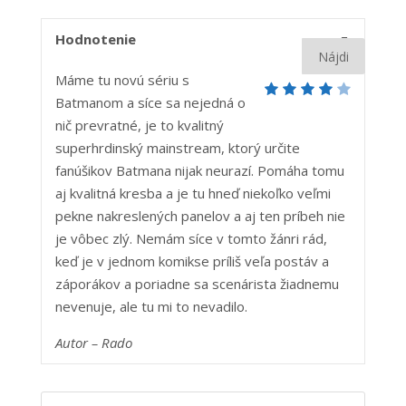
4
Hodnotenie
Máme tu novú sériu s
Batmanom a síce sa nejedná o
nič prevratné, je to kvalitný
superhrdinský mainstream, ktorý určite
fanúšikov Batmana nijak neurazí. Pomáha tomu
aj kvalitná kresba a je tu hneď niekoľko veľmi
pekne nakreslených panelov a aj ten príbeh nie
je vôbec zlý. Nemám síce v tomto žánri rád,
keď je v jednom komikse príliš veľa postáv a
záporákov a poriadne sa scenárista žiadnemu
nevenuje, ale tu mi to nevadilo.
Autor – Ra
do