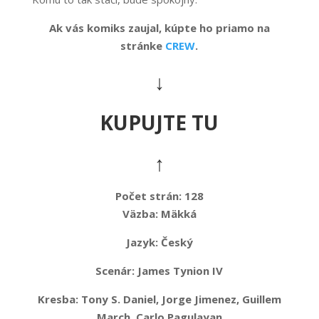
Ak vás komiks zaujal, kúpte ho priamo na
stránke
CREW
.
↓
KUPUJTE TU
↑
Počet strán: 128
Väzba:
Mäkká
Jazyk:
Český
Scenár: James Tynion IV
Kresba: Tony S. Daniel, Jorge Jimenez, Guillem
March, Carlo Pagulayan