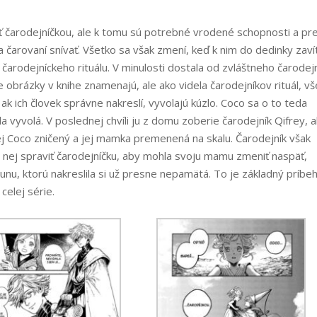
ať čarodejníčkou, ale k tomu sú potrebné vrodené schopnosti a pr
 a čarovaní snívať. Všetko sa však zmení, keď k nim do dedinky zaví
 čarodejníckeho rituálu. V minulosti dostala od zvláštneho čarodej
 obrázky v knihe znamenajú, ale ako videla čarodejníkov rituál, v
 ak ich človek správne nakreslí, vyvolajú kúzlo. Coco sa o to teda
a vyvolá. V poslednej chvíli ju z domu zoberie čarodejník Qifrey, a
j Coco zničený a jej mamka premenená na skalu. Čarodejník však
z nej spraviť čarodejníčku, aby mohla svoju mamu zmeniť naspäť,
unu, ktorú nakreslila si už presne nepamätá. To je základný príbe
celej série.