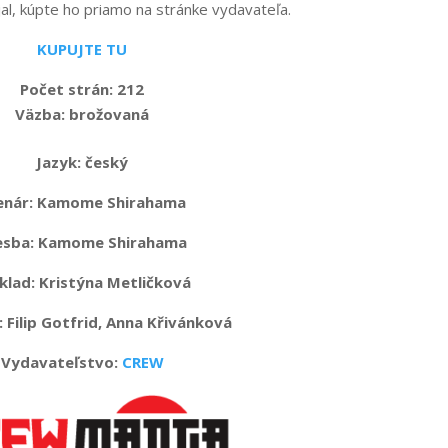
al, kúpte ho priamo na stránke vydavateľa.
KUPUJTE TU
Počet strán: 212
Väzba:
brožovaná
Jazyk:
český
enár: Kamome Shirahama
esba: Kamome Shirahama
klad: Kristýna Metličková
 Filip Gotfrid, Anna Křivánková
Vydavateľstvo:
CREW