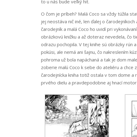
to u nás bude veľký hit.
O čom je príbeh? Malá Coco sa vždy túžila st
jej neostáva nič iné, len ďalej o čarodejníkoch
čarodejník a malá Coco ho uvidí pri vykonávaní
obrázkovú knižku a až doteraz nevedela, čo tie
odrazu pochopila. V tej knihe sú obrázky rún a
pokúsi, ale nemá ani šajnu, čo nakreslením kúzl
pohroma už bola napáchaná a tak je dom male
zoberie malú Coco k sebe do ateliéru a chce 
čarodejnícka kniha totiž ostala v tom dome a r
prvého dielu a pravdepodobne aj hnací motor 