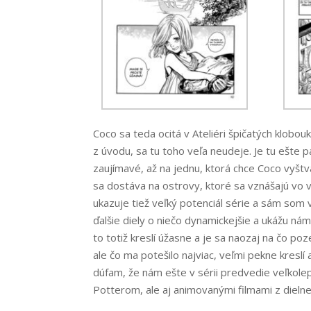
Coco sa teda ocitá v Ateliéri špičatých klobouk
z úvodu, sa tu toho veľa neudeje. Je tu ešte pá
zaujímavé, až na jednu, ktorá chce Coco vyštva
sa dostáva na ostrovy, ktoré sa vznášajú vo v
ukazuje tiež veľký potenciál série a sám so
ďalšie diely o niečo dynamickejšie a ukážu n
to totiž kreslí úžasne a je sa naozaj na čo po
ale čo ma potešilo najviac, veľmi pekne kreslí a
dúfam, že nám ešte v sérii predvedie veľkolep
Potterom, ale aj animovanými filmami z dielne 