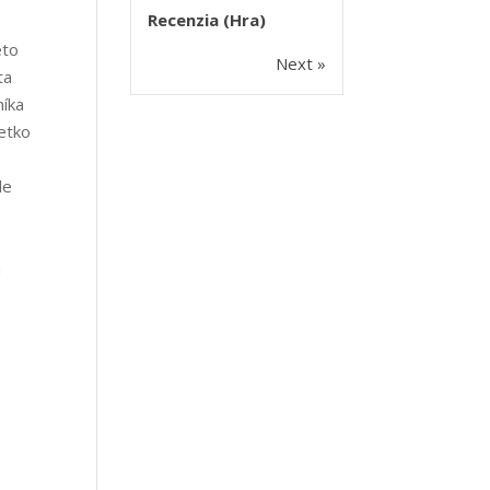
Recenzia (Hra)
eto
Next »
ta
níka
šetko
le
h