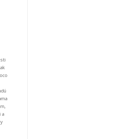
sti
tak
Coco
udú
hama
om,
i a
ry