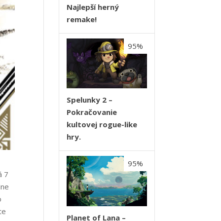
Najlepší herný
remake!
95%
Spelunky 2 –
Pokračovanie
kultovej rogue-like
hry.
95%
á 7
dne
o
te
Planet of Lana –