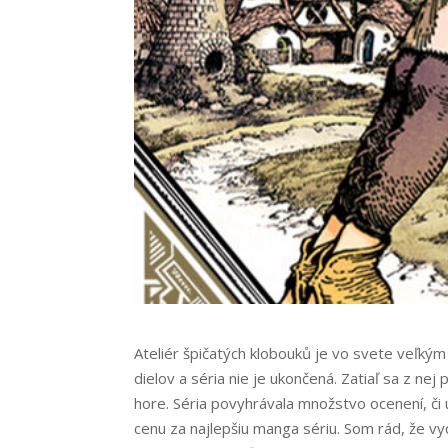
Ateliér špičatých klobouků je vo svete veľk
dielov a séria nie je ukončená. Zatiaľ sa z nej
hore. Séria povyhrávala množstvo ocenení, či 
cenu za najlepšiu manga sériu. Som rád, že vy