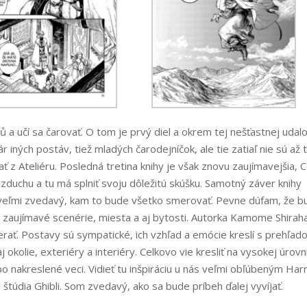
ů a učí sa čarovať. O tom je prvý diel a okrem tej nešťastnej udalo
r iných postáv, tiež mladých čarodejníčok, ale tie zatiaľ nie sú až 
ť z Ateliéru. Posledná tretina knihy je však znovu zaujímavejšia, 
zduchu a tu má splniť svoju dôležitú skúšku. Samotný záver knihy
m veľmi zvedavý, kam to bude všetko smerovať. Pevne dúfam, že b
ám zaujímavé scenérie, miesta a aj bytosti. Autorka Kamome Shira
zerať. Postavy sú sympatické, ich vzhľad a emócie kreslí s prehľad
j okolie, exteriéry a interiéry. Celkovo vie kresliť na vysokej úrovn
o nakreslené veci. Vidieť tu inšpiráciu u nás veľmi obľúbeným Har
štúdia Ghibli. Som zvedavý, ako sa bude príbeh ďalej vyvíjať.