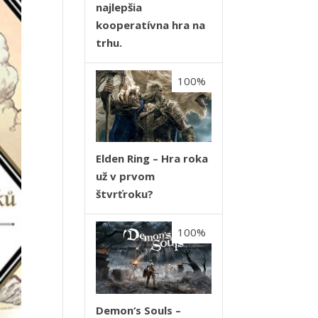
najlepšia
kooperatívna hra na
trhu.
100%
Elden Ring – Hra roka
už v prvom
štvrťroku?
100%
Demon‘s Souls –