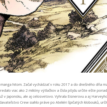
ým manga hitom. Začal vychádzať v roku 2017 a do dnešného dňa m
 predalo viac ako 2 milióny výtlačkov a čísla pôjdu určite ešte poria
už v Japonsku, ale aj celosvetovo. Vyhrala Eisnerovu a aj Harveyh
davateľstvo Crew siahlo práve po Ateliéri špičatých klobouků, urči